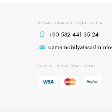
BİZİMLE HEMEN İLETİŞİME GEÇİN
+90 532 441 35 24
damamobilyatasariminf
GEÇERLİ ÖDEME YÖNTEMLERİ