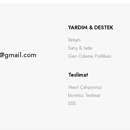
YARDIM & DESTEK
İletişim
Satış & İade
o@gmail.com
Geri Ödeme Politikası
Teslimat
Nasıl Çalışıyoruz
Ücretsiz Teslimat
SSS